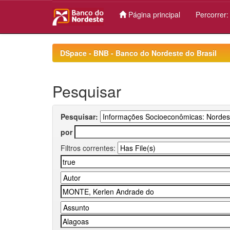
Página principal
Percorrer
Skip
navigation
DSpace - BNB - Banco do Nordeste do Brasil
Pesquisar
Pesquisar:
por
Filtros correntes: