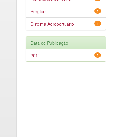
Sergipe
1
Sistema Aeroportuário
1
Data de Publicação
2011
1