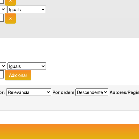
or:
Por ordem
Autores/Regi