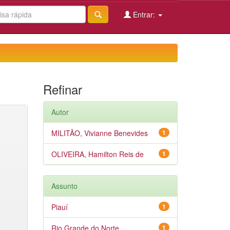
Entrar:
Refinar
Autor
MILITÃO, Vivianne Benevides
1
OLIVEIRA, Hamilton Reis de
1
Assunto
Piauí
1
Rio Grande do Norte
1