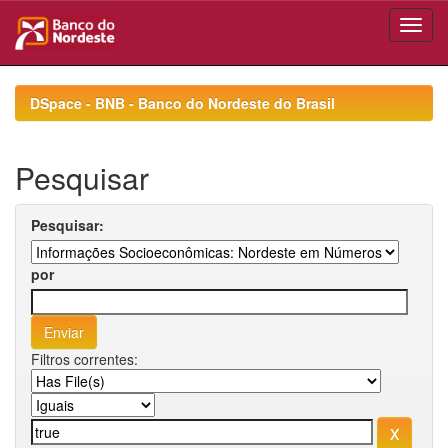
Skip
navigation
DSpace - BNB - Banco do Nordeste do Brasil
Pesquisar
Pesquisar:
por
Filtros correntes: