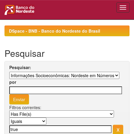
Skip
navigation
DSpace - BNB - Banco do Nordeste do Brasil
Pesquisar
Pesquisar:
por
Filtros correntes: