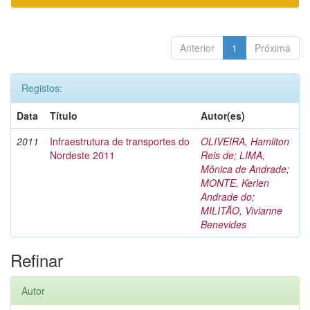
Anterior
1
Próxima
Registos:
Data
Título
Autor(es)
2011
Infraestrutura de transportes do
OLIVEIRA, Hamilton
Nordeste 2011
Reis de
;
LIMA,
Mônica de Andrade
;
MONTE, Kerlen
Andrade do
;
MILITÃO, Vivianne
Benevides
Refinar
Autor