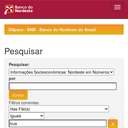
Skip
navigation
DSpace - BNB - Banco do Nordeste do Brasil
Pesquisar
Pesquisar:
por
Filtros correntes: