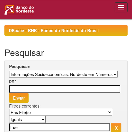
Skip
navigation
DSpace - BNB - Banco do Nordeste do Brasil
Pesquisar
Pesquisar:
por
Filtros correntes: