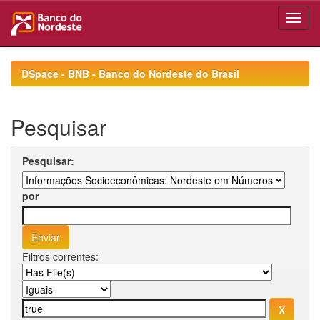
Skip
navigation
DSpace - BNB - Banco do Nordeste do Brasil
Pesquisar
Pesquisar:
por
Filtros correntes: