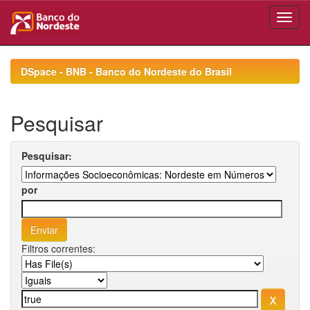
Skip
navigation
DSpace - BNB - Banco do Nordeste do Brasil
Pesquisar
Pesquisar:
por
Filtros correntes: