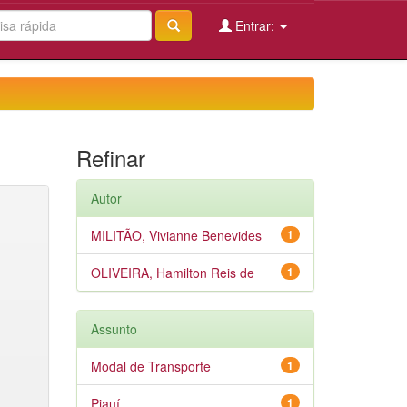
Entrar:
Refinar
Autor
MILITÃO, Vivianne Benevides
1
OLIVEIRA, Hamilton Reis de
1
Assunto
Modal de Transporte
1
Piauí
1