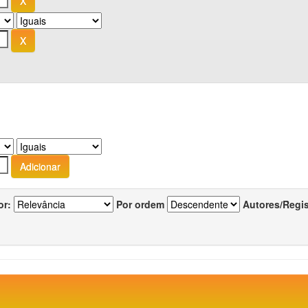
or:
Por ordem
Autores/Regi