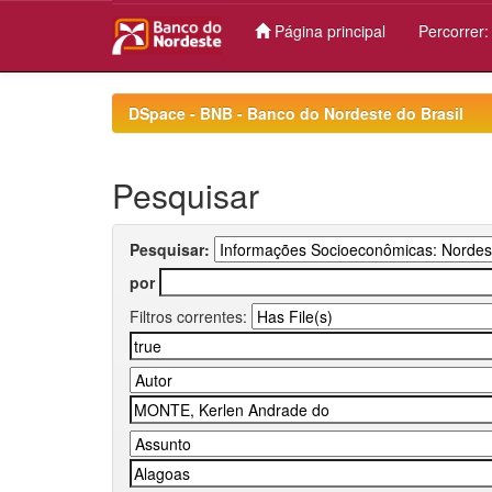
Página principal
Percorrer
Skip
navigation
DSpace - BNB - Banco do Nordeste do Brasil
Pesquisar
Pesquisar:
por
Filtros correntes: