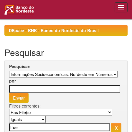
Skip
navigation
DSpace - BNB - Banco do Nordeste do Brasil
Pesquisar
Pesquisar:
por
Filtros correntes: