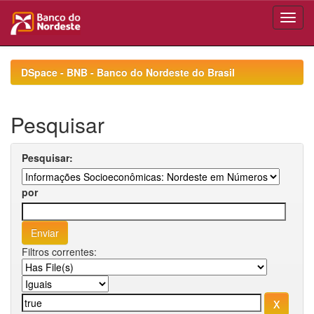
Skip
navigation
DSpace - BNB - Banco do Nordeste do Brasil
Pesquisar
Pesquisar:
por
Filtros correntes: