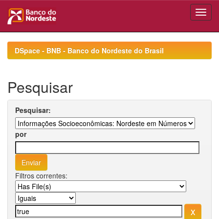
Skip
navigation
DSpace - BNB - Banco do Nordeste do Brasil
Pesquisar
Pesquisar:
por
Filtros correntes: