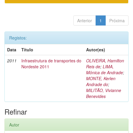
Anterior
1
Próxima
Registos:
Data
Título
Autor(es)
2011
Infraestrutura de transportes do
OLIVEIRA, Hamilton
Nordeste 2011
Reis de
;
LIMA,
Mônica de Andrade
;
MONTE, Kerlen
Andrade do
;
MILITÃO, Vivianne
Benevides
Refinar
Autor