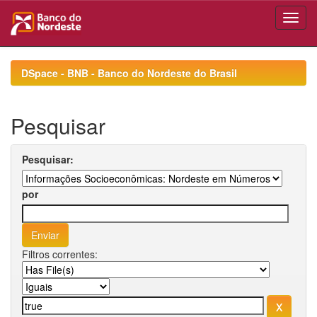
Skip
navigation
DSpace - BNB - Banco do Nordeste do Brasil
Pesquisar
Pesquisar:
por
Filtros correntes: