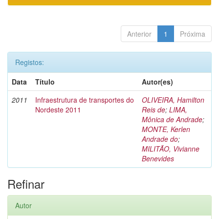
Anterior
1
Próxima
Registos:
Data
Título
Autor(es)
2011
Infraestrutura de transportes do
OLIVEIRA, Hamilton
Nordeste 2011
Reis de
;
LIMA,
Mônica de Andrade
;
MONTE, Kerlen
Andrade do
;
MILITÃO, Vivianne
Benevides
Refinar
Autor