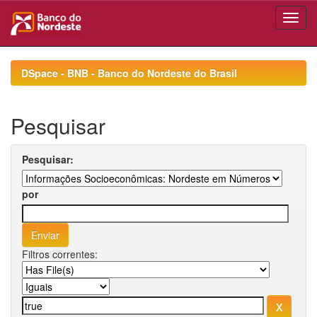
Skip
navigation
DSpace - BNB - Banco do Nordeste do Brasil
Pesquisar
Pesquisar:
por
Filtros correntes: