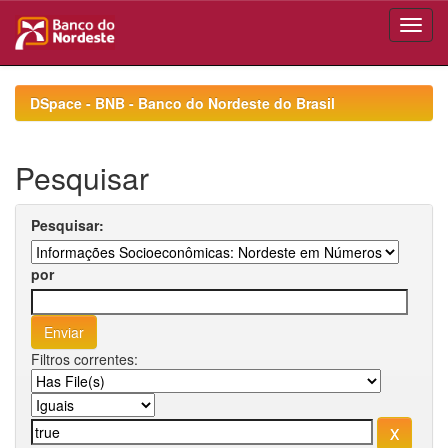
Skip
navigation
DSpace - BNB - Banco do Nordeste do Brasil
Pesquisar
Pesquisar:
por
Filtros correntes: