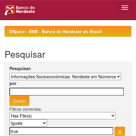
Skip
navigation
DSpace - BNB - Banco do Nordeste do Brasil
Pesquisar
Pesquisar:
por
Filtros correntes: