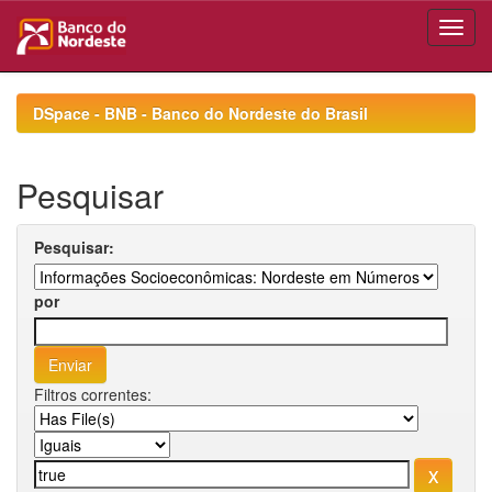
Skip
navigation
DSpace - BNB - Banco do Nordeste do Brasil
Pesquisar
Pesquisar:
por
Filtros correntes: