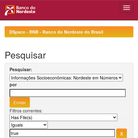
Skip
navigation
DSpace - BNB - Banco do Nordeste do Brasil
Pesquisar
Pesquisar:
por
Filtros correntes: