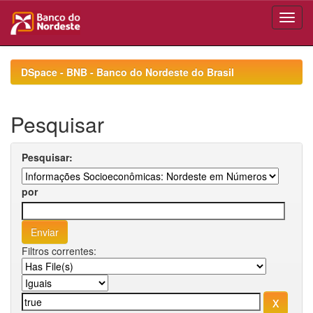
Skip
navigation
DSpace - BNB - Banco do Nordeste do Brasil
Pesquisar
Pesquisar:
por
Filtros correntes: