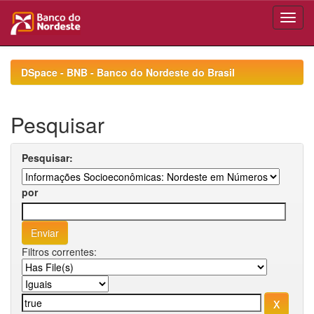
Skip
navigation
DSpace - BNB - Banco do Nordeste do Brasil
Pesquisar
Pesquisar:
por
Filtros correntes: