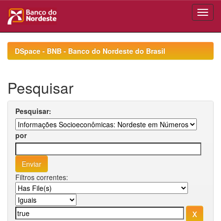
Skip
navigation
DSpace - BNB - Banco do Nordeste do Brasil
Pesquisar
Pesquisar:
por
Filtros correntes: