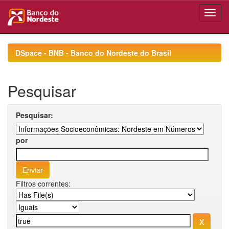
Skip
navigation
DSpace - BNB - Banco do Nordeste do Brasil
Pesquisar
Pesquisar:
por
Filtros correntes: