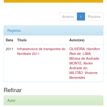
Anterior
1
Próxima
Registos:
Data
Título
Autor(es)
2011
Infraestrutura de transportes do
OLIVEIRA, Hamilton
Nordeste 2011
Reis de
;
LIMA,
Mônica de Andrade
;
MONTE, Kerlen
Andrade do
;
MILITÃO, Vivianne
Benevides
Refinar
Autor