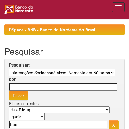
Skip
navigation
DSpace - BNB - Banco do Nordeste do Brasil
Pesquisar
Pesquisar:
por
Filtros correntes: