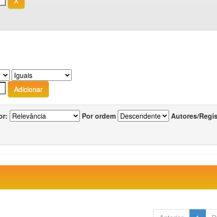
or:
Por ordem
Autores/Regi