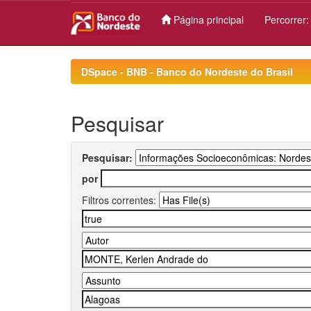
Página principal
Percorrer
Skip
navigation
DSpace - BNB - Banco do Nordeste do Brasil
Pesquisar
Pesquisar:
por
Filtros correntes: