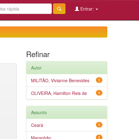
Entrar:
Refinar
Autor
MILITÃO, Vivianne Benevides
1
OLIVEIRA, Hamilton Reis de
1
Assunto
Ceará
1
Maranhão
1