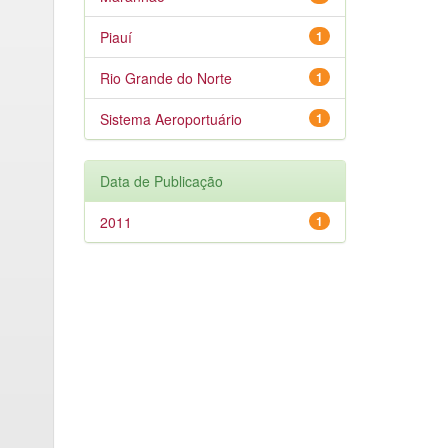
Piauí
1
Rio Grande do Norte
1
Sistema Aeroportuário
1
Data de Publicação
2011
1