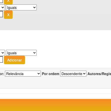
or:
Por ordem
Autores/Regi