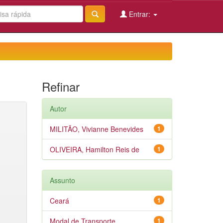
Entrar:
Refinar
Autor
MILITÃO, Vivianne Benevides
1
OLIVEIRA, Hamilton Reis de
1
Assunto
Ceará
1
Modal de Transporte
1