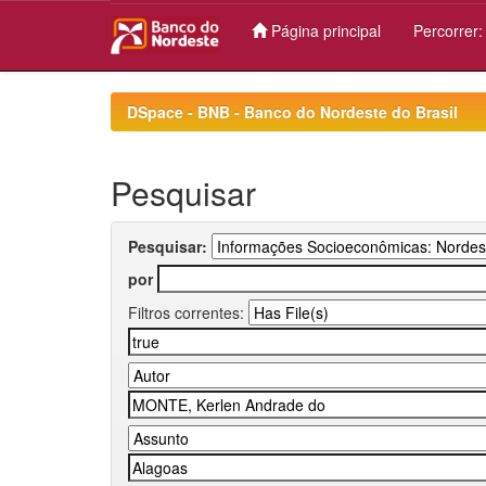
Página principal
Percorrer
Skip
navigation
DSpace - BNB - Banco do Nordeste do Brasil
Pesquisar
Pesquisar:
por
Filtros correntes: