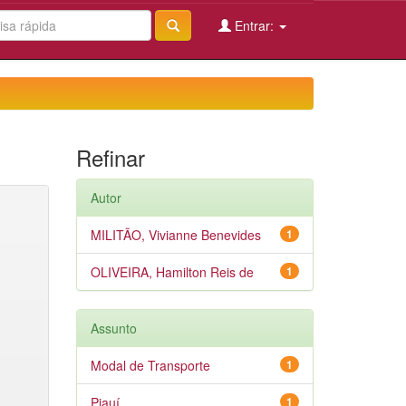
Entrar:
Refinar
Autor
MILITÃO, Vivianne Benevides
1
OLIVEIRA, Hamilton Reis de
1
Assunto
Modal de Transporte
1
Piauí
1