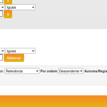
or:
Por ordem
Autores/Regi