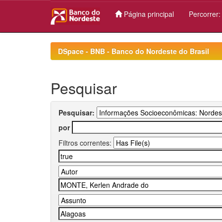
Página principal
Percorrer
Skip
navigation
DSpace - BNB - Banco do Nordeste do Brasil
Pesquisar
Pesquisar:
por
Filtros correntes: