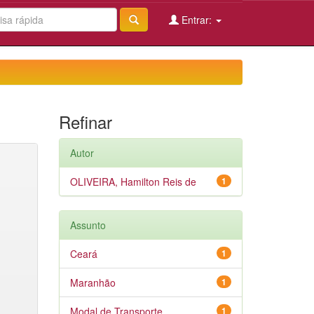
Entrar:
Refinar
Autor
OLIVEIRA, Hamilton Reis de
1
Assunto
Ceará
1
Maranhão
1
Modal de Transporte
1