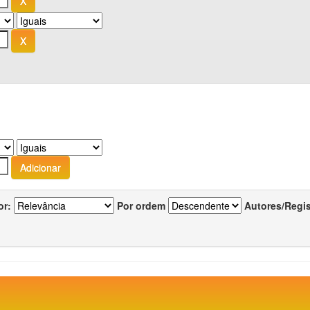
or:
Por ordem
Autores/Regi