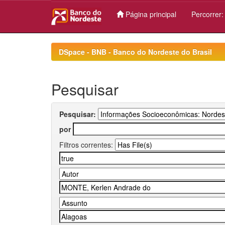
Página principal
Percorrer
Skip
navigation
DSpace - BNB - Banco do Nordeste do Brasil
Pesquisar
Pesquisar:
por
Filtros correntes: