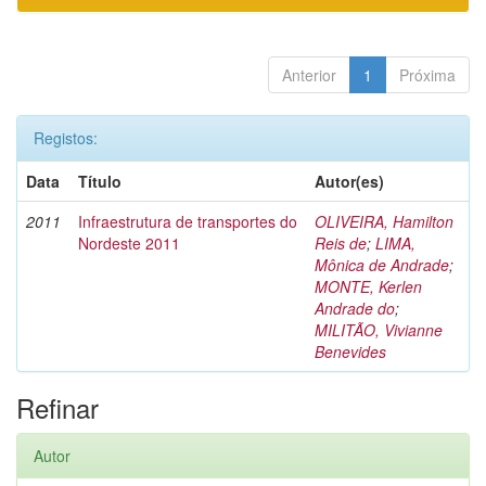
Anterior
1
Próxima
Registos:
Data
Título
Autor(es)
2011
Infraestrutura de transportes do
OLIVEIRA, Hamilton
Nordeste 2011
Reis de
;
LIMA,
Mônica de Andrade
;
MONTE, Kerlen
Andrade do
;
MILITÃO, Vivianne
Benevides
Refinar
Autor