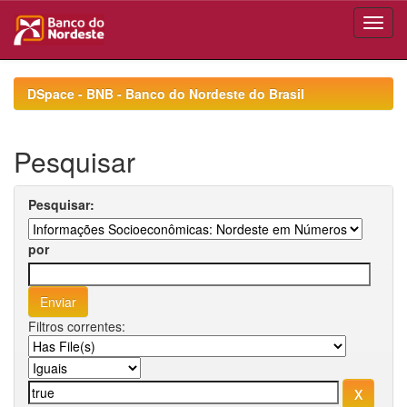
Skip
navigation
DSpace - BNB - Banco do Nordeste do Brasil
Pesquisar
Pesquisar:
por
Filtros correntes: