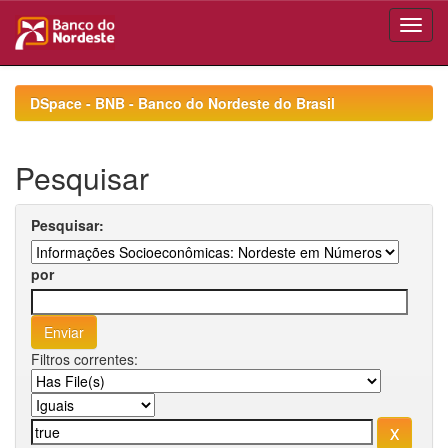
Skip
navigation
DSpace - BNB - Banco do Nordeste do Brasil
Pesquisar
Pesquisar:
por
Filtros correntes: