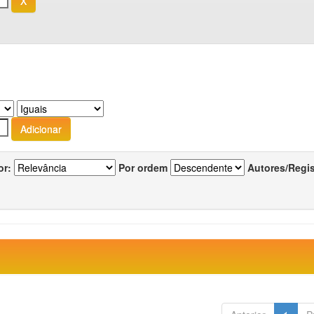
or:
Por ordem
Autores/Regi