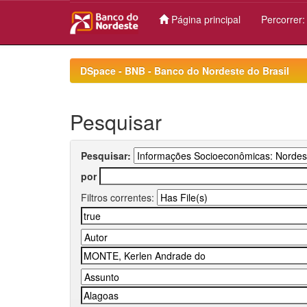
Página principal
Percorrer
Skip
navigation
DSpace - BNB - Banco do Nordeste do Brasil
Pesquisar
Pesquisar:
por
Filtros correntes: