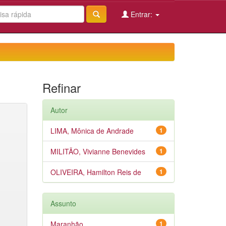
Entrar:
Refinar
Autor
LIMA, Mônica de Andrade
1
MILITÃO, Vivianne Benevides
1
OLIVEIRA, Hamilton Reis de
1
Assunto
Maranhão
1