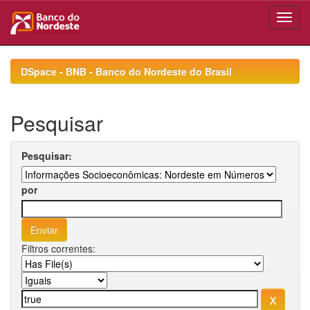
Skip
navigation
DSpace - BNB - Banco do Nordeste do Brasil
Pesquisar
Pesquisar:
por
Filtros correntes: