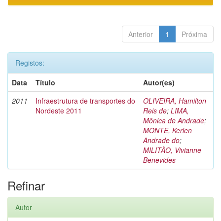
Anterior
1
Próxima
Registos:
Data
Título
Autor(es)
2011
Infraestrutura de transportes do
OLIVEIRA, Hamilton
Nordeste 2011
Reis de
;
LIMA,
Mônica de Andrade
;
MONTE, Kerlen
Andrade do
;
MILITÃO, Vivianne
Benevides
Refinar
Autor