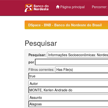
Página principal
Percorrer
Skip
navigation
DSpace - BNB - Banco do Nordeste do Brasil
Pesquisar
Pesquisar:
por
Filtros correntes: