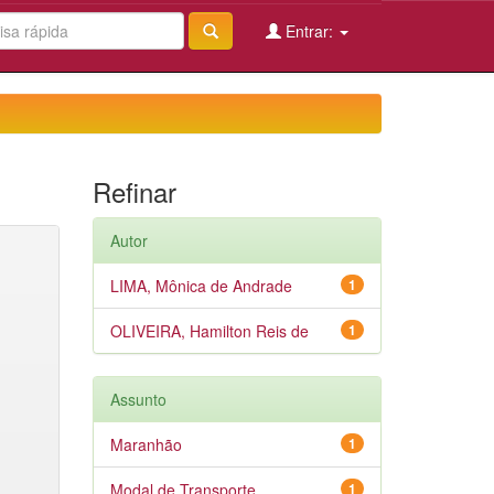
Entrar:
Refinar
Autor
LIMA, Mônica de Andrade
1
OLIVEIRA, Hamilton Reis de
1
Assunto
Maranhão
1
Modal de Transporte
1