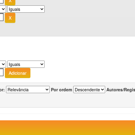
or:
Por ordem
Autores/Regi