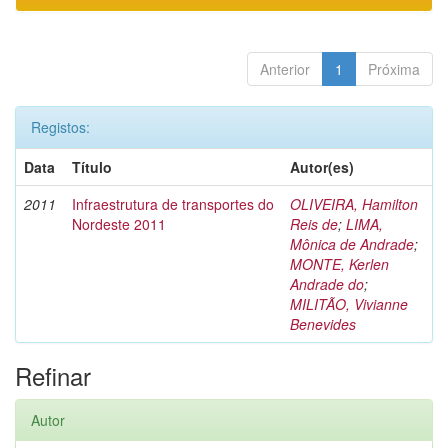
Anterior
1
Próxima
Registos:
Data
Título
Autor(es)
2011
Infraestrutura de transportes do
OLIVEIRA, Hamilton
Nordeste 2011
Reis de
;
LIMA,
Mônica de Andrade
;
MONTE, Kerlen
Andrade do
;
MILITÃO, Vivianne
Benevides
Refinar
Autor