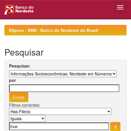
Skip
navigation
DSpace - BNB - Banco do Nordeste do Brasil
Pesquisar
Pesquisar:
por
Filtros correntes: