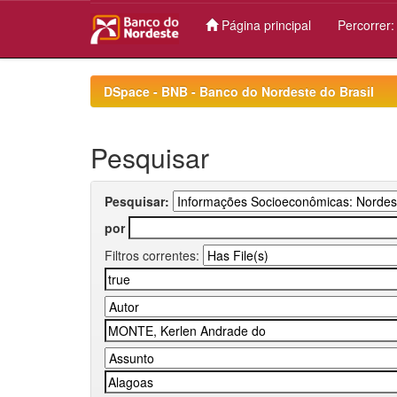
Página principal
Percorrer
Skip
navigation
DSpace - BNB - Banco do Nordeste do Brasil
Pesquisar
Pesquisar:
por
Filtros correntes: