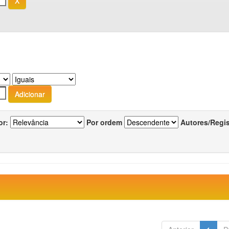
or:
Por ordem
Autores/Regi