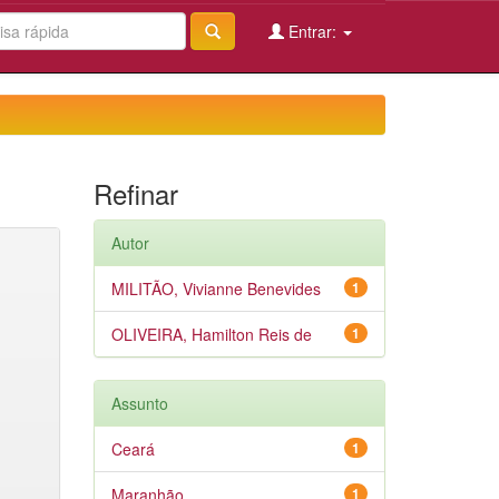
Entrar:
Refinar
Autor
MILITÃO, Vivianne Benevides
1
OLIVEIRA, Hamilton Reis de
1
Assunto
Ceará
1
Maranhão
1