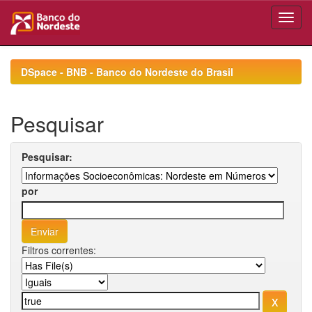
Skip
navigation
DSpace - BNB - Banco do Nordeste do Brasil
Pesquisar
Pesquisar:
por
Filtros correntes: