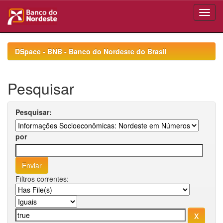
Skip
navigation
DSpace - BNB - Banco do Nordeste do Brasil
Pesquisar
Pesquisar:
por
Filtros correntes: