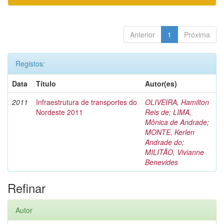
Anterior
1
Próxima
Registos:
Data
Título
Autor(es)
2011
Infraestrutura de transportes do
OLIVEIRA, Hamilton
Nordeste 2011
Reis de
;
LIMA,
Mônica de Andrade
;
MONTE, Kerlen
Andrade do
;
MILITÃO, Vivianne
Benevides
Refinar
Autor