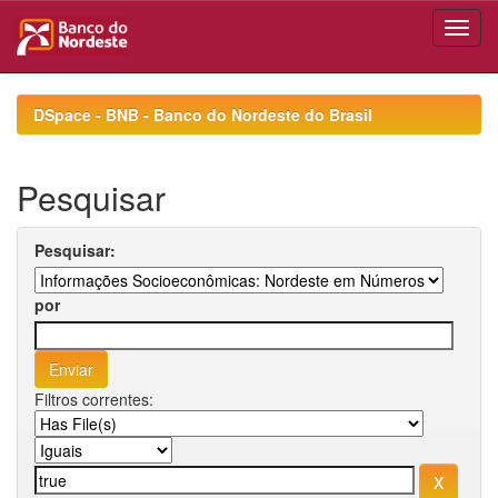
Skip
navigation
DSpace - BNB - Banco do Nordeste do Brasil
Pesquisar
Pesquisar:
por
Filtros correntes: