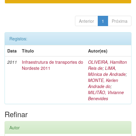
Anterior
1
Próxima
Registos:
Data
Título
Autor(es)
2011
Infraestrutura de transportes do
OLIVEIRA, Hamilton
Nordeste 2011
Reis de
;
LIMA,
Mônica de Andrade
;
MONTE, Kerlen
Andrade do
;
MILITÃO, Vivianne
Benevides
Refinar
Autor