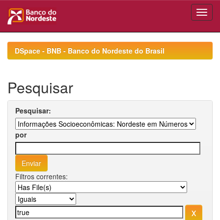
Skip
navigation
DSpace - BNB - Banco do Nordeste do Brasil
Pesquisar
Pesquisar:
por
Filtros correntes: