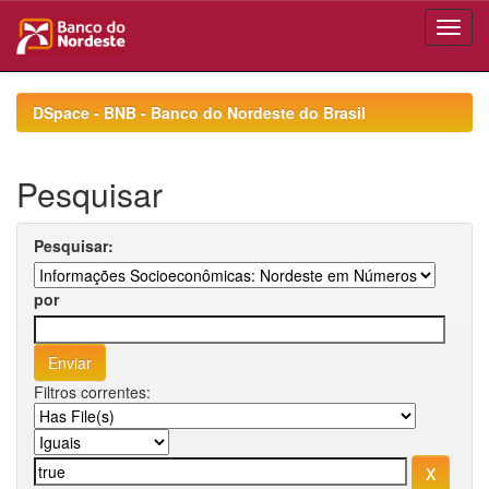
Skip
navigation
DSpace - BNB - Banco do Nordeste do Brasil
Pesquisar
Pesquisar:
por
Filtros correntes: