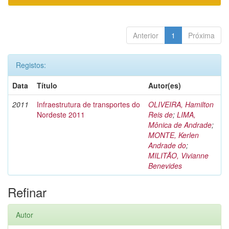
Anterior
1
Próxima
Registos:
Data
Título
Autor(es)
2011
Infraestrutura de transportes do
OLIVEIRA, Hamilton
Nordeste 2011
Reis de
;
LIMA,
Mônica de Andrade
;
MONTE, Kerlen
Andrade do
;
MILITÃO, Vivianne
Benevides
Refinar
Autor