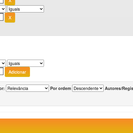
or:
Por ordem
Autores/Regi