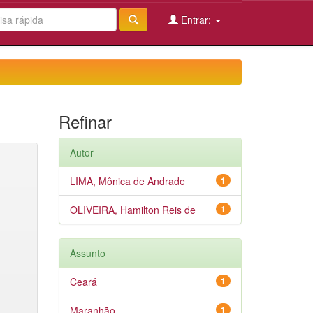
Entrar:
Refinar
Autor
LIMA, Mônica de Andrade
1
OLIVEIRA, Hamilton Reis de
1
Assunto
Ceará
1
Maranhão
1