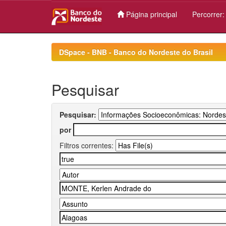
Página principal
Percorrer
Skip
navigation
DSpace - BNB - Banco do Nordeste do Brasil
Pesquisar
Pesquisar:
por
Filtros correntes: