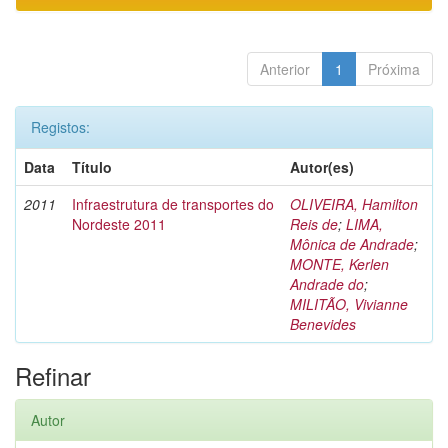
Anterior
1
Próxima
Registos:
Data
Título
Autor(es)
2011
Infraestrutura de transportes do
OLIVEIRA, Hamilton
Nordeste 2011
Reis de
;
LIMA,
Mônica de Andrade
;
MONTE, Kerlen
Andrade do
;
MILITÃO, Vivianne
Benevides
Refinar
Autor