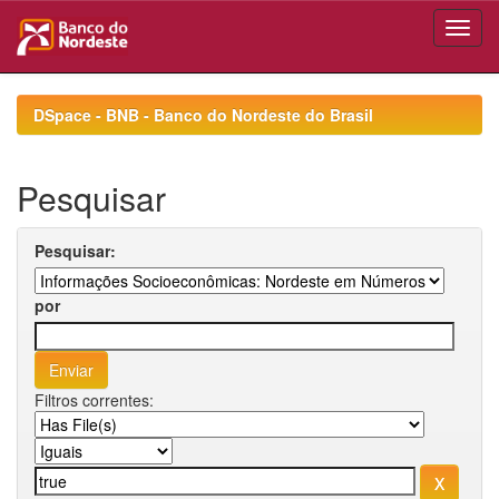
Skip
navigation
DSpace - BNB - Banco do Nordeste do Brasil
Pesquisar
Pesquisar:
por
Filtros correntes: