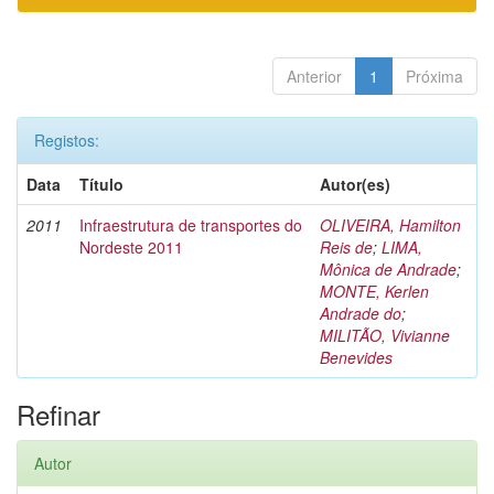
Anterior
1
Próxima
Registos:
Data
Título
Autor(es)
2011
Infraestrutura de transportes do
OLIVEIRA, Hamilton
Nordeste 2011
Reis de
;
LIMA,
Mônica de Andrade
;
MONTE, Kerlen
Andrade do
;
MILITÃO, Vivianne
Benevides
Refinar
Autor