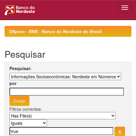
Skip
navigation
DSpace - BNB - Banco do Nordeste do Brasil
Pesquisar
Pesquisar:
por
Filtros correntes: