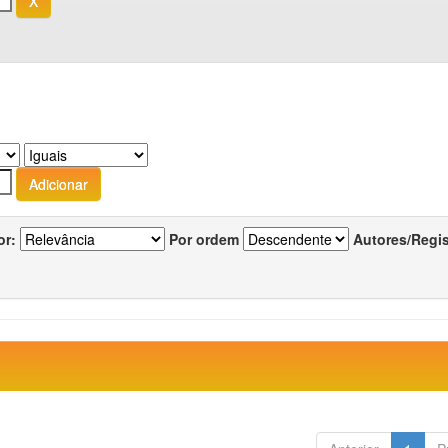
or:
Por ordem
Autores/Regi