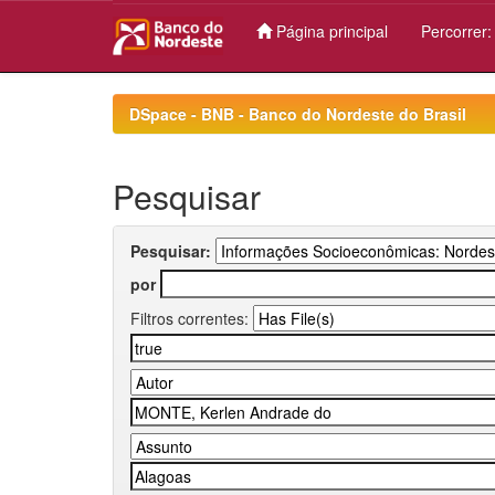
Página principal
Percorrer
Skip
navigation
DSpace - BNB - Banco do Nordeste do Brasil
Pesquisar
Pesquisar:
por
Filtros correntes: