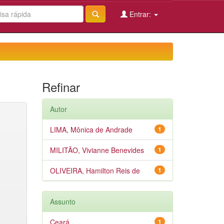
Entrar:
Refinar
Autor
LIMA, Mônica de Andrade
1
MILITÃO, Vivianne Benevides
1
OLIVEIRA, Hamilton Reis de
1
Assunto
Ceará
1