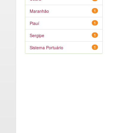
Maranhão
1
Piauí
1
Sergipe
1
Sistema Portuário
1