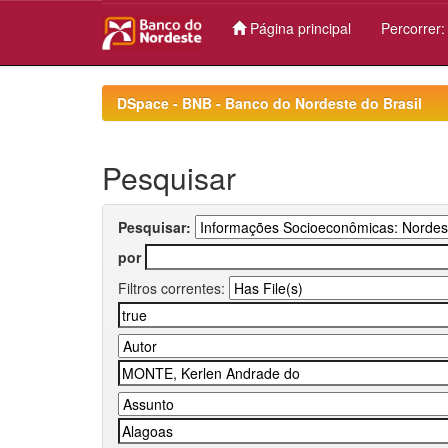
Página principal
Percorrer
Skip
navigation
DSpace - BNB - Banco do Nordeste do Brasil
Pesquisar
Pesquisar:
por
Filtros correntes: