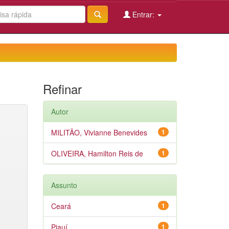
Entrar:
Refinar
Autor
MILITÃO, Vivianne Benevides
1
OLIVEIRA, Hamilton Reis de
1
Assunto
Ceará
1
Piauí
1