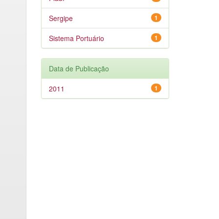
Sergipe
1
Sistema Portuário
1
Data de Publicação
2011
1