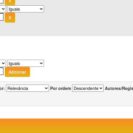
or:
Por ordem
Autores/Regi