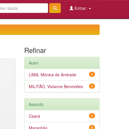
Entrar:
Refinar
Autor
LIMA, Mônica de Andrade
1
MILITÃO, Vivianne Benevides
1
Assunto
Ceará
1
Maranhão
1