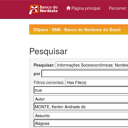
Página principal
Percorrer
Skip
navigation
DSpace - BNB - Banco do Nordeste do Brasil
Pesquisar
Pesquisar:
por
Filtros correntes: