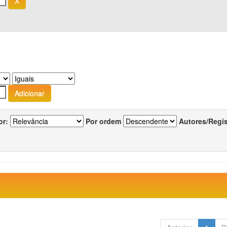
or:
Por ordem
Autores/Regi