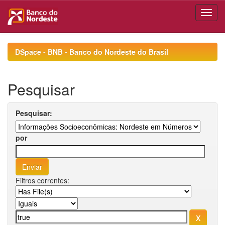
Skip
navigation
DSpace - BNB - Banco do Nordeste do Brasil
Pesquisar
Pesquisar:
por
Filtros correntes: