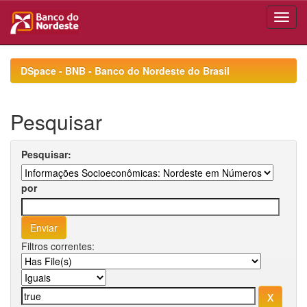
Skip
navigation
DSpace - BNB - Banco do Nordeste do Brasil
Pesquisar
Pesquisar:
por
Filtros correntes: