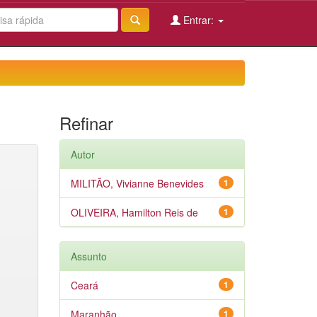
Entrar:
Refinar
Autor
MILITÃO, Vivianne Benevides
1
OLIVEIRA, Hamilton Reis de
1
Assunto
Ceará
1
Maranhão
1