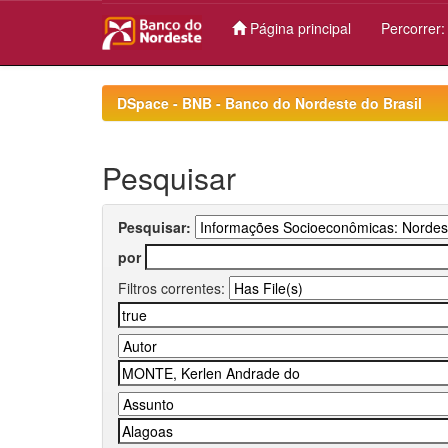
Página principal
Percorrer
Skip
navigation
DSpace - BNB - Banco do Nordeste do Brasil
Pesquisar
Pesquisar:
por
Filtros correntes: