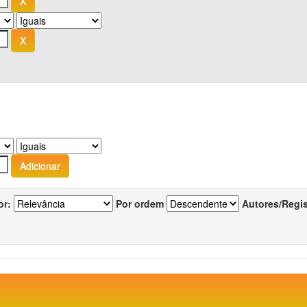
or:
Por ordem
Autores/Regi