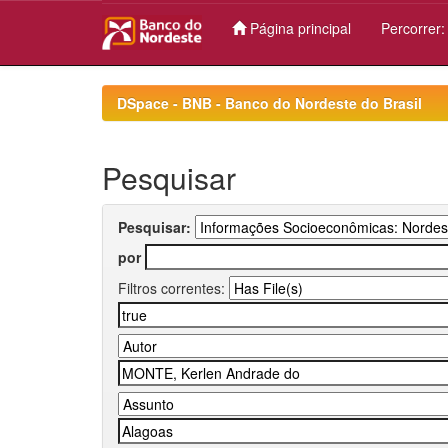
Página principal
Percorrer
Skip
navigation
DSpace - BNB - Banco do Nordeste do Brasil
Pesquisar
Pesquisar:
por
Filtros correntes: