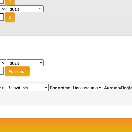
or:
Por ordem
Autores/Regi