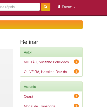
Entrar:
Refinar
Autor
MILITÃO, Vivianne Benevides
1
OLIVEIRA, Hamilton Reis de
1
Assunto
Ceará
1
Modal de Transporte
1