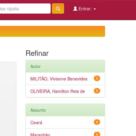
Entrar:
Refinar
Autor
MILITÃO, Vivianne Benevides
1
OLIVEIRA, Hamilton Reis de
1
Assunto
Ceará
1
Maranhão
1