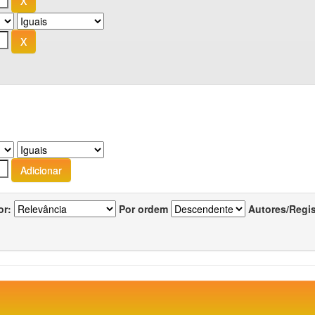
or:
Por ordem
Autores/Regi