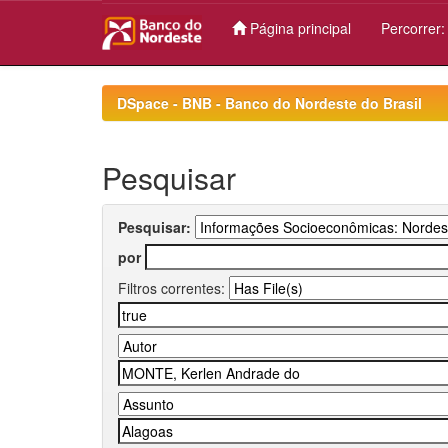
Página principal
Percorrer
Skip
navigation
DSpace - BNB - Banco do Nordeste do Brasil
Pesquisar
Pesquisar:
por
Filtros correntes: