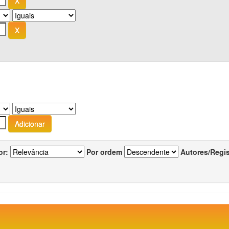
or:
Por ordem
Autores/Regi