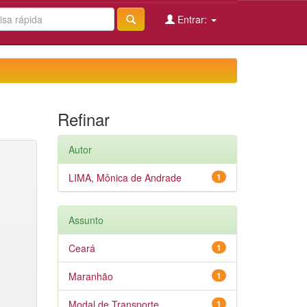
Entrar:
Refinar
Autor
LIMA, Mônica de Andrade
1
Assunto
Ceará
1
Maranhão
1
Modal de Transporte
1