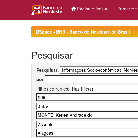
Página principal
Percorrer
Skip
navigation
DSpace - BNB - Banco do Nordeste do Brasil
Pesquisar
Pesquisar:
por
Filtros correntes: